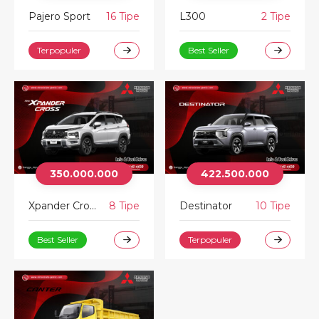
Pajero Sport
16 Tipe
L300
2 Tipe
Terpopuler
Best Seller
350.000.000
422.500.000
Xpander Cross
8 Tipe
Destinator
10 Tipe
Best Seller
Terpopuler