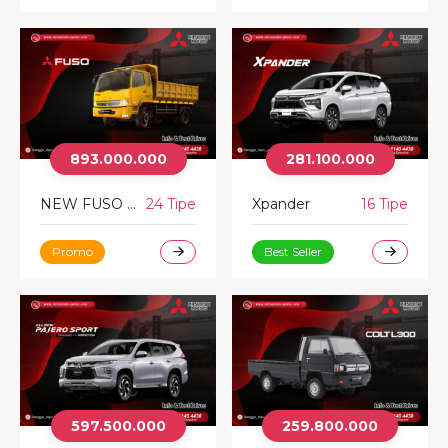
893.000.000
281.100.000
NEW FUSO FIGHTER
24 Tipe
Xpander
16 Tipe
Promo
Best Seller
597.500.000
259.800.000