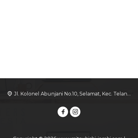
Jl. Kolonel Abunjani No.10, Selamat, Kec. Telanaipura, Kota Jambi, Jambi 36128