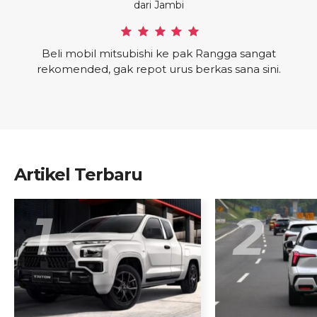
dari Jambi
Alhamdulillah unit sudah ada, dapat banyak
bonus dan cashback. terimakasih pak
Rangga sudah di bantu proses pembelian
mobilnya
Artikel Terbaru
1
2