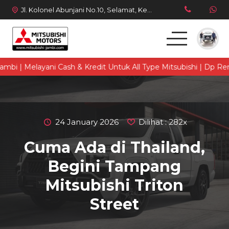
Jl. Kolonel Abunjani No.10, Selamat, Kec. Telanaipura, Kota Jambi, Jambi 36128
i | Melayani Cash & Kredit Untuk All Type Mitsubishi | Dp Renda
Beranda
Produk
24 January 2026
Dilihat : 282x
Simulasi Kredit
Cuma Ada di Thailand,
Berita Terbaru
Begini Tampang
Mitsubishi Triton
Street