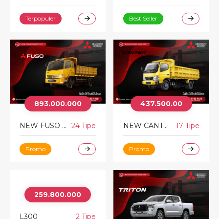
Terpopuler
Best Seller
893.000.000
437.500.00
NEW FUSO FIGHTER
24 Tipe
NEW CANTER
17 Tipe
Promo
Promo
259.800.000
L300
2 Tipe