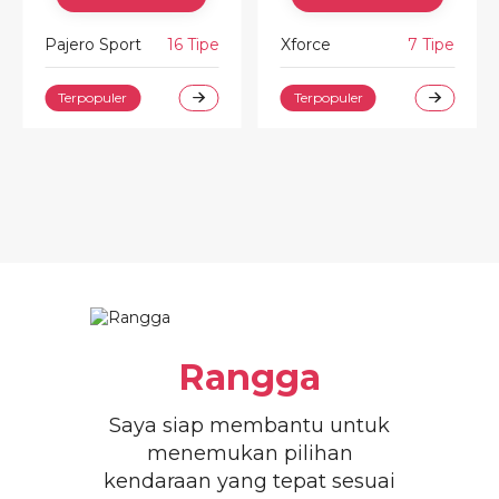
 Tipe
Xforce
7 Tipe
437.500.00
Terpopuler
NEW CANTER
17 Tip
Promo
Rangga
Saya siap membantu untuk
menemukan pilihan
kendaraan yang tepat sesuai