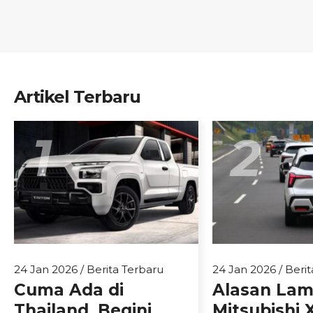
Artikel Terbaru
1
2
24 Jan 2026
/
Berita Terbaru
24 Jan 2026
/
Berit
Cuma Ada di
Alasan La
Thailand, Begini
Mitsubishi 