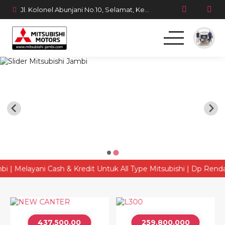
Jl. Kolonel Abunjani No.10, Selamat, Kec. Telanaipura, Kota Jambi, Jambi 36128
Beranda
Produk
Simulasi Kredit
Berita Terbaru
Melayani Cash & Kredit Untuk All Type Mitsubishi | Dp Rendah An
437.500.00
259.800.000