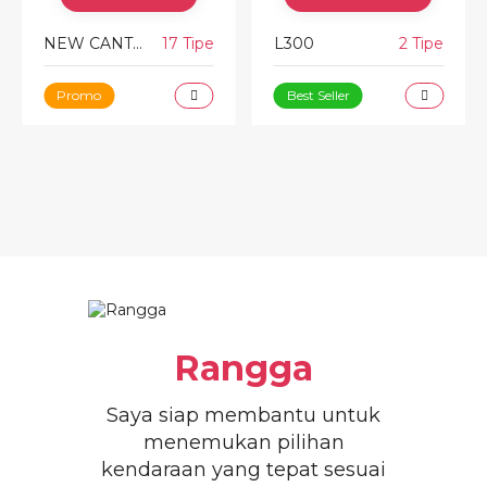
NEW CANTER
17 Tipe
L300
2 Tipe
N
Promo
Best Seller
Rangga
Saya siap membantu untuk
menemukan pilihan
kendaraan yang tepat sesuai