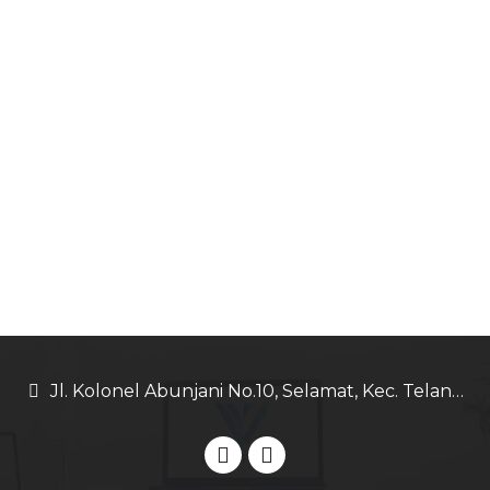
Jl. Kolonel Abunjani No.10, Selamat, Kec. Telanaipura, Kota Jambi, Jambi 36128