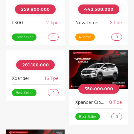
259.800.000
442.500.000
L300
2 Tipe
New Triton
6 Tipe
Best Seller
Promo
281.100.000
Xpander
16 Tipe
350.000.000
Best Seller
Xpander Cross
8 Tipe
Best Seller