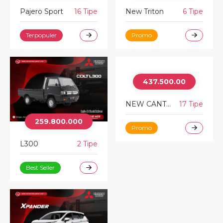
Pajero Sport
16 Tipe
New Triton
6 Tipe
Terpopuler
Promo
437.500.00
NEW CANTER
17 Tipe
259.800.000
Promo
L300
2 Tipe
Best Seller