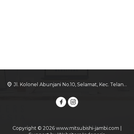
Jl. Kolonel Abunjani No.10, Selamat, Kec. Telanaipura, Kota Jambi, Jambi 36128
Copyright © 2026 www.mitsubishi-jambi.com |