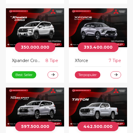
350.000.000
393.400.000
Xpander Cross
8 Tipe
Xforce
7 Tipe
Best Seller
Terpopuler
597.500.000
442.500.000