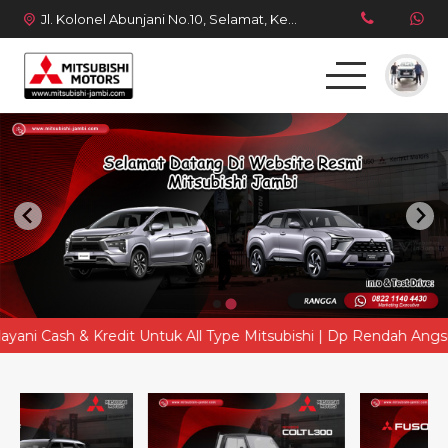
Jl. Kolonel Abunjani No.10, Selamat, Kec. Telanaipura, Kota Jambi, Jambi 36128
Beranda
Produk
Simulasi Kredit
Berita Terbaru
sh & Kredit Untuk All Type Mitsubishi | Dp Rendah Angsuran Ring