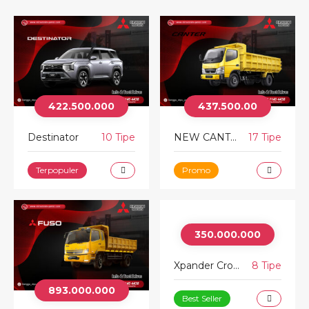
422.500.000
437.500.00
Destinator
10 Tipe
NEW CANTER
17 Tipe
Terpopuler
Promo
350.000.000
Xpander Cross
8 Tipe
893.000.000
Best Seller