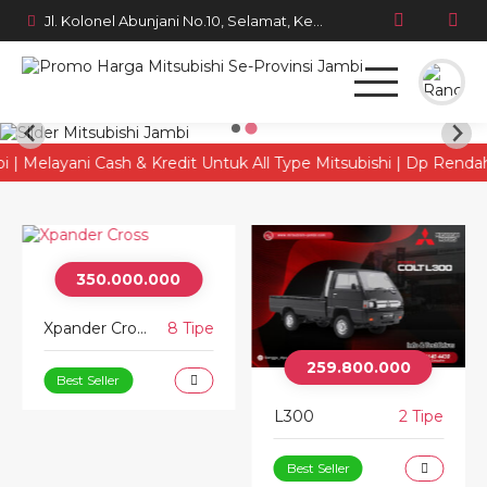
Jl. Kolonel Abunjani No.10, Selamat, Kec. Telanaipura, Kota Jambi, Jambi 36128
Beranda
layani Cash & Kredit Untuk All Type Mitsubishi | Dp Rendah Angs
Produk
Simulasi Kredit
350.000.000
Berita Terbaru
Xpander Cross
8 Tipe
259.800.000
Best Seller
L300
2 Tipe
Best Seller