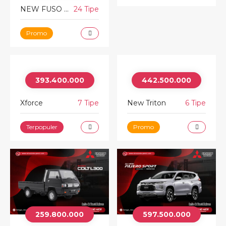
NEW FUSO FIGHTER
24 Tipe
Promo
393.400.000
442.500.000
Xforce
7 Tipe
New Triton
6 Tipe
Terpopuler
Promo
259.800.000
597.500.000