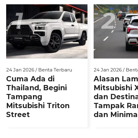
1
2
24 Jan 2026
/
Berita Terbaru
24 Jan 2026
/
Berit
Cuma Ada di
Alasan La
Thailand, Begini
Mitsubishi 
Tampang
dan Destin
Mitsubishi Triton
Tampak Ra
Street
dan Minimal