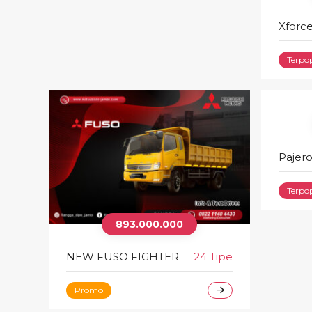
Xforc
Terpo
Pajero
Terpo
893.000.000
NEW FUSO FIGHTER
24 Tipe
Promo