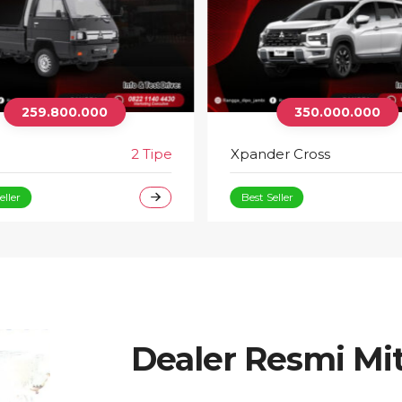
NEW CANTER
Promo
350.000.000
er Cross
8 Tipe
eller
Dealer Resmi Mi