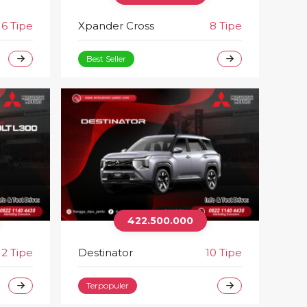
16 Tipe
Xpander Cross
8 Tipe
Best Seller
422.500.000
2 Tipe
Destinator
10 Tipe
Terpopuler