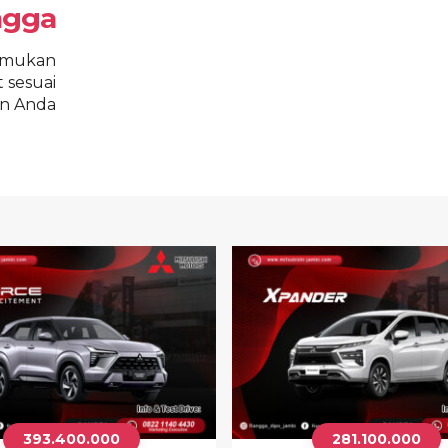
ngga
emukan
 sesuai
n Anda
393.400.000
281.100.000