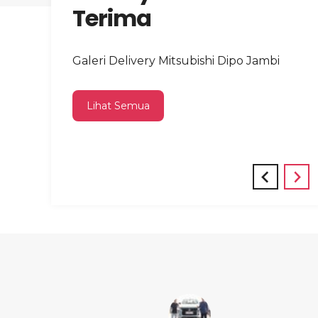
Terima
Kepala Sekolah dari Jambi
Galeri Delivery Mitsubishi Dipo Jambi
Lihat Semua