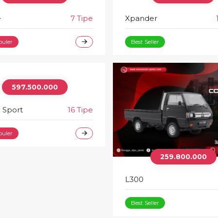
e
7 Tipe
Xpander
puler
Best Seller
597.500.000
 Sport
16 Tipe
puler
259.800.000
L300
Best Seller