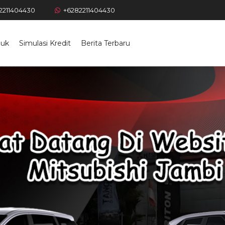
2211404430
+6282211404430
duk
Simulasi Kredit
Berita Terbaru