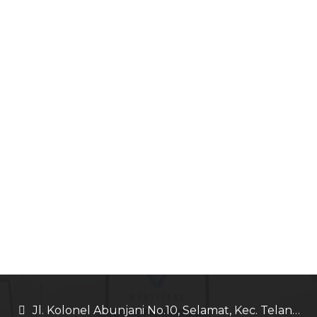
Jl. Kolonel Abunjani No.10, Selamat, Kec. Telanaipura, Kota Jambi, Jambi 36128