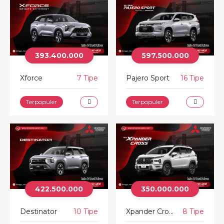
393.400.000
597.500.000
Xforce
7 Tipe
Pajero Sport
16 Tipe
Terpopuler
Terpopuler
422.500.000
350.000.000
Destinator
10 Tipe
Xpander Cross
8 Tipe