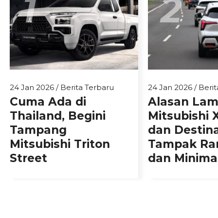
1
2
24 Jan 2026
/
Berita Terbaru
24 Jan 2026
/
Berit
Cuma Ada di
Alasan La
Thailand, Begini
Mitsubishi 
Tampang
dan Destin
Mitsubishi Triton
Tampak Ra
Street
dan Minimal