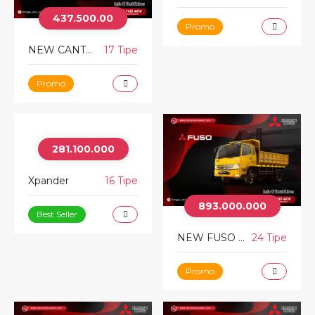
437.500.00
Promo
NEW CANTER
17 Tipe
Promo
281.100.000
Xpander
16 Tipe
893.000.000
Best Seller
NEW FUSO FIGHTER
24 Tipe
Promo