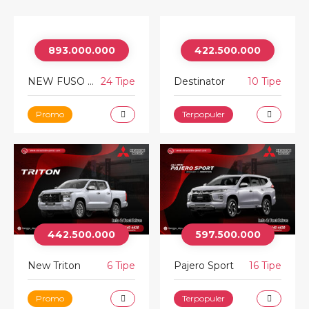
893.000.000
422.500.000
NEW FUSO FIGHTER
24 Tipe
Destinator
10 Tipe
Promo
Terpopuler
442.500.000
597.500.000
New Triton
6 Tipe
Pajero Sport
16 Tipe
Promo
Terpopuler