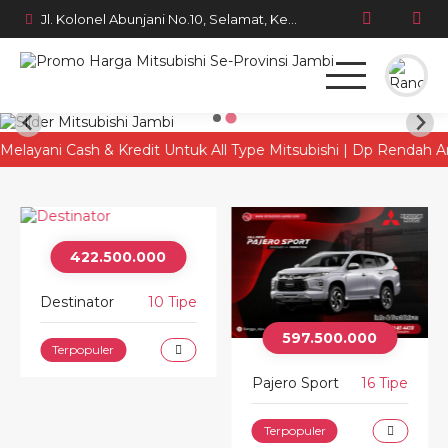
Jl. Kolonel Abunjani No.10, Selamat, Kec. Telanaipura, Kota Jambi, Jambi 36128
Beranda
ani Cash & Kredit Untuk All Type Mitsubishi | Dp Rendah Angsura
Produk
Simulasi Kredit
422.500.000
Berita Terbaru
Destinator
10 Tipe
597.500.000
Terpopuler
Pajero Sport
16 Tipe
Terpopuler