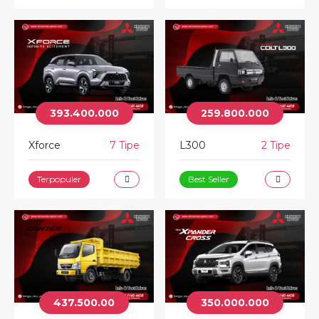
393.400.000
259.800.000
Xforce
7 Tipe
L300
2 Tipe
Terpopuler
Best Seller
437.500.00
350.000.000