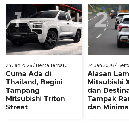
1
2
24 Jan 2026
/
Berita Terbaru
24 Jan 2026
/
Berit
Cuma Ada di
Alasan La
Thailand, Begini
Mitsubishi 
Tampang
dan Destin
Mitsubishi Triton
Tampak Ra
Street
dan Minimal